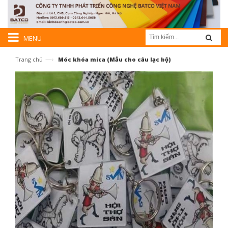
MENU
—›
Trang chủ
Móc khóa mica (Mẫu cho câu lạc bộ)