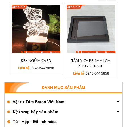
ĐÈN NGỦ MICA 3D
TẤM MICA PS 1MM LÀM
K
KHUNG TRANH
Liên hệ
0243 644 5858
Liên hệ
0243 644 5858
DANH MỤC SẢN PHẨM
Vật tư Tấm Batco Việt Nam
Kệ trưng bày sản phẩm
Tủ - Hộp - Đế lịch mica