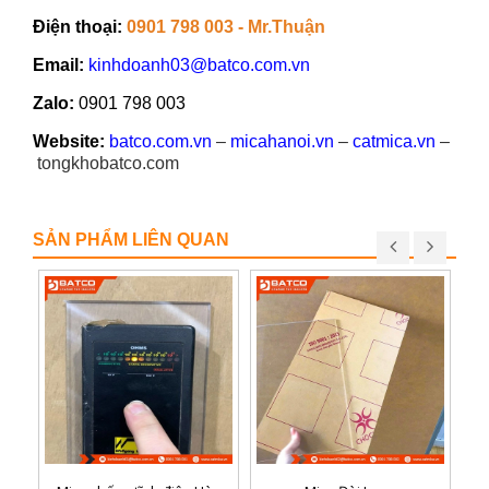
Điện thoại:
0901 798 003 - Mr.Thuận
Email:
kinhdoanh03@batco.com.vn
Zalo:
0901 798 003
Website:
batco.com.vn
–
micahanoi.vn
–
catmica.vn
–
tongkhobatco.com
SẢN PHẨM LIÊN QUAN