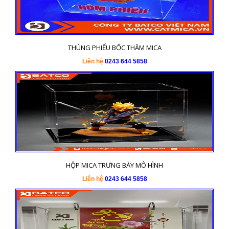
THÙNG PHIẾU BỐC THĂM MICA
Liên hệ
0243 644 5858
HỘP MICA TRƯNG BÀY MÔ HÌNH
Liên hệ
0243 644 5858