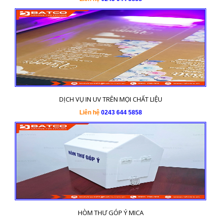
DỊCH VỤ IN UV TRÊN MỌI CHẤT LIỆU
Liên hệ
0243 644 5858
HÒM THƯ GÓP Ý MICA